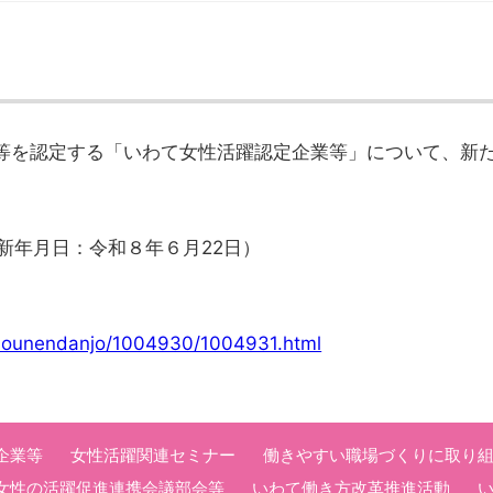
を認定する「いわて女性活躍認定企業等」について、新
新年月日：令和８年６月22日）
ishounendanjo/1004930/1004931.html
企業等
女性活躍関連セミナー
働きやすい職場づくりに取り組
女性の活躍促進連携会議部会等
いわて働き方改革推進活動