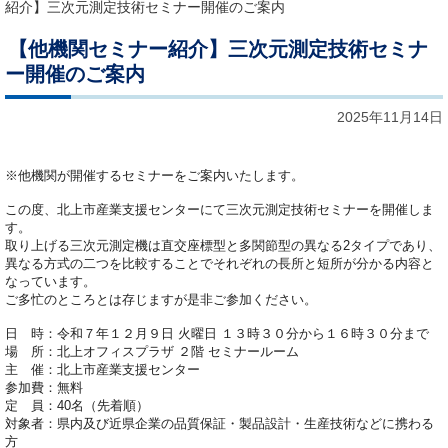
紹介】三次元測定技術セミナー開催のご案内
【他機関セミナー紹介】三次元測定技術セミナ
ー開催のご案内
2025年11月14日
※他機関が開催するセミナーをご案内いたします。
この度、北上市産業支援センターにて三次元測定技術セミナーを開催しま
す。
取り上げる三次元測定機は直交座標型と多関節型の異なる2タイプであり、
異なる方式の二つを比較することでそれぞれの長所と短所が分かる内容と
なっています。
ご多忙のところとは存じますが是非ご参加ください。
日 時：令和７年１２月９日 火曜日 １３時３０分から１６時３０分まで
場 所：北上オフィスプラザ ２階 セミナールーム
主 催：
北上市産業支援センター
参加費：無料
定 員：40名（先着順）
対象者：県内及び近県企業の品質保証・製品設計・生産技術などに携わる
方