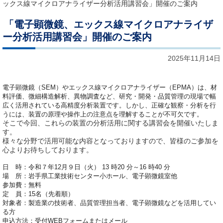
ックス線マイクロアナライザー分析活用講習会」開催のご案内
「電子顕微鏡、エックス線マイクロアナライザ
ー分析活用講習会」開催のご案内
2025年11月14日
電子顕微鏡（SEM）やエックス線マイクロアナライザー（EPMA）は、材
料評価、微細構造解析、異物調査など、研究・開発・品質管理の現場で幅
広く活用されている高精度分析装置です。しかし、正確な観察・分析を行
うには、装置の原理や操作上の注意点を理解することが不可欠です。
そこで今回、これらの装置の分析活用に関する講習会を開催いたしま
す。
様々な分野で活用可能な内容となっておりますので、皆様のご参加を
心よりお待ちしております。
日 時：令和７年12月９日（火） 13 時20 分～16 時40 分
場 所：岩手県工業技術センター小ホール、電子顕微鏡室他
参加費：無料
定 員：15名（先着順）
対象者：製造業の技術者、品質管理担当者、電子顕微鏡などを活用してい
る方
申込方法：受付WEBフォームまたはメール