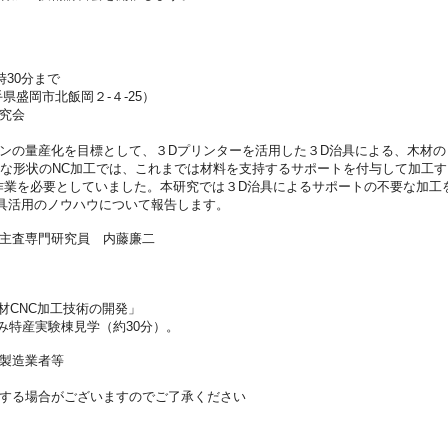
時30分まで
盛岡市北飯岡２-４-25）
究会
ンの量産化を目標として、３Dプリンターを活用した３D治具による、木材の
雑な形状のNC加工では、これまでは材料を支持するサポートを付与して加工す
作業を必要としていました。本研究では３D治具によるサポートの不要な加工
具活用のノウハウについて報告します。
主査専門研究員 内藤廉二
加工技術の開発」
産実験棟見学（約30分）。
製造業者等
る場合がございますのでご了承ください