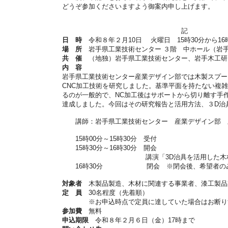
どうぞ参加くださいますよう御案内申し上げます。
記
日 時
令和８年２月10日 火曜日 15時30分から16
場 所
岩手県工業技術センター ３階 中ホール（岩手県
共 催
（地独）岩手県工業技術センター、岩手木工研
内 容
岩手県工業技術センター産業デザイン部では木製スプー
CNC加工技術を研究しました。基準平面を持たない複
るのが一般的で、NC加工後はサポートから切り離す手
達成しました。今回はその研究報告と活用方法、３D治
講師：岩手県工業技術センター 産業デザイン部 
15時00分～15時30分 受付
15時30分～16時30分 開会
講演「3D治具を活用した木材CNC
16時30分 閉会 ※閉会後、希望者のみ特
対象者
木製品製造、木材に関連する事業者、漆工製品
定 員
30名程度（先着順）
※お申込時点で定員に達していた場合はお断りす
参加費
無料
申込期限
令和８年２月６日（金）17時まで