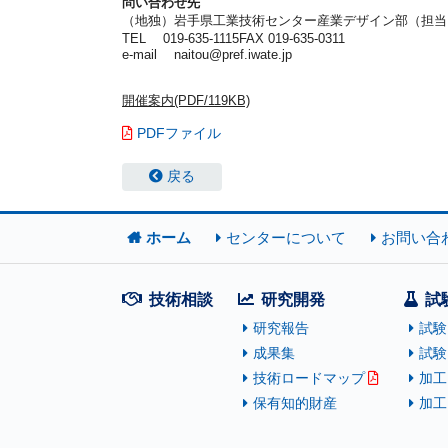
問い合わせ先
（地独）岩手県工業技術センター産業デザイン部（担当
TEL 019-635-1115FAX 019-635-0311
e-mail naitou@pref.iwate.jp
開催案内(PDF/119KB)
PDFファイル
戻る
ホーム
センターについて
お問い合
技術相談
研究開発
試
研究報告
試験
成果集
試験
技術ロードマップ
加工
保有知的財産
加工