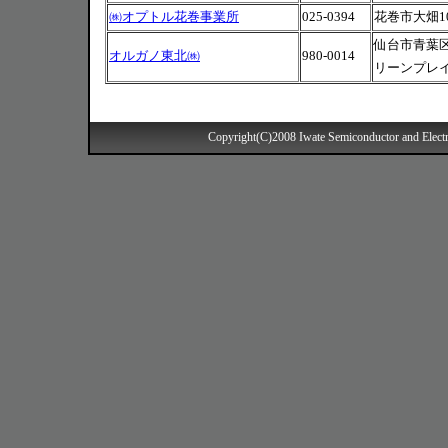
㈱オプトル花巻事業所
025-0394
花巻市大畑10
仙台市青葉区
オルガノ東北㈱
980-0014
リーンプレ
Copyright(C)2008 Iwate Semiconductor and Electr