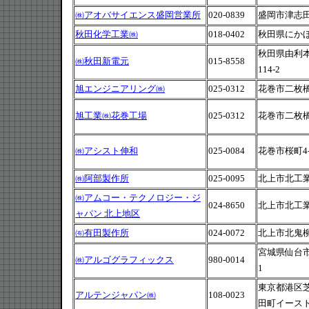
㈱アオバサイエンス盛岡営業所
020-0839
盛岡市津志田
秋田化学工業㈱
018-0402
秋田県にかほ
秋田県由利
㈱秋田新電元
015-8558
114-2
旭エンジニアリング㈱
025-0312
花巻市二枚橋3
旭工業㈱花巻工場
025-0312
花巻市二枚橋5
㈱アシスト伸和
025-0084
花巻市桜町4-2
㈱阿部製作所
025-0095
北上市北工業
㈱アムコー・テクノロジー・ジ
024-8650
北上市北工業
ャパン 北上地区
㈲有田製作所
024-0072
北上市北鬼柳1
宮城県仙台市
㈱アルゴグラフィックス
980-0014
1
東京都港区芝
アルテンジャパン㈱
108-0023
田町イース