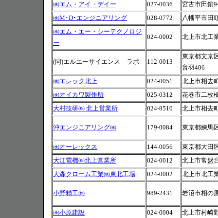
㈱エム・アイ・デイー
027-0036
宮古市田鎖9-5
㈱M･D･エンジニアリング
028-0772
八幡平市田頭21
㈱エム・エー・シーテクノロジ
024-0002
北上市北工業
ー
東京都文京区音
(同)エルエーサイエンス ラボ
112-0013
音羽406
㈱エレック北上
024-0051
北上市相去町
㈱オイカワ製作所
025-0312
花巻市二枚橋5
大村技研㈱ 北上営業所
024-8510
北上市相去町
沖エンジニアリング㈱
179-0084
東京都練馬区氷
㈱オーレックス
144-0056
東京都大田区西
大江電機㈱北上営業所
024-0012
北上市常盤台4
大森クローム工業㈱東北工場
024-0002
北上市北工業団
小野精工㈱
989-2431
岩沼市相の原3
㈱小原建設
024-0004
北上市村崎野15