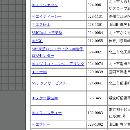
北上市大通り
㈱エイジェック
024-0061
ザグローブ2
㈱エイティーシー
023-1131
奥州市江刺区
㈲エス研工
028-1361
山田町織笠19-
SMC㈱北上営業所
024-0084
北上市さくら通
㈱SGC
212-0055
神奈川県川崎
SBS東芝ロジスティクス㈱岩手
024-0021
北上市北工業
ロジセンター
㈱エヅリコ・エンジニアリング
024-0074
北上市滑田20-
エトー㈱
020-0839
盛岡市津志田南
NSテクノサービス㈱
024-0041
北上市稲瀬町
エヌケー紫波㈱
028-3451
紫波町稲藤字
東京都千代田
㈱エフエスティー
102-0083
ビル301号
㈱エフビー
028-1302
山田町豊間根2