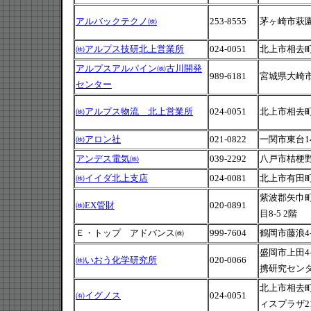
アルバックテクノ㈱
253-8555
茅ヶ崎市萩園2
㈱アルプス技研北上営業所
024-0051
北上市相去町
アルプスアルパイン㈱古川開発
989-6181
宮城県大崎市古
センター
㈱アルプス物流 北上営業所
024-0051
北上市相去町
㈱アロン社
021-0822
一関市東台14
アンデス電気㈱
039-2292
八戸市桔梗野
㈱イイダ北上支店
024-0081
北上市有田町
紫波郡矢巾
㈱EX管財
020-0891
目8-5 2階
Ｅ・トップ アドバンス㈱
999-7604
鶴岡市藤浪4-1
盛岡市上田4
㈱いおう化学研究所
020-0066
携研究センタ
北上市相去町
㈲イグノス
024-0051
ィスプラザ2