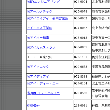
㈱R'zエンジニアリング
024-0004
北上市村崎野
㈱アールノテック
025-0078
花巻市吹張町4
㈱アイエイアイ 盛岡営業所
020-0062
盛岡市長田町6-
アイ・エス工業㈱
024-0062
北上市鍛冶町1
㈱アイオー精密
025-0015
花巻市東十二丁
盛岡市北飯岡
㈱アイカムス・ラボ
020-0857
新事業創出支
Ｉ．Ｋ．Ｋ東北㈱
023-1101
奥州市江刺区
㈱アイソニック
020-0658
滝沢市鵜飼清
㈱アイディアイ
972-8338
福島県いわき
㈲アイ・ディー・エー
024-0104
北上市二子町
岩手県盛岡
(株)IBCソフトアルファ
020-8566
Ｃ放送会館
葵精機㈱
213-0031
神奈川県川崎