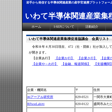
岩手から発信する半導体関連産業の産学官連携プラットフォー
いわて半導体関連産業集
ホーム
I-SEPについて
活動紹介
いわて半導体関連産業集積促進協議会 会員リスト
令和８年４月30日現在、472（社・団体）社が加入し
が開きます。
【企業あ行】
【企業か行】
【企業さ行】
【企業
【企業や～わ行】
【金融、報道関係】
【支援機関
企業・機関名
〒
住所
㈱アーアル研究所
029-0521
一関市大東
RFtestLab㈲
020-0122
盛岡市みたけ4