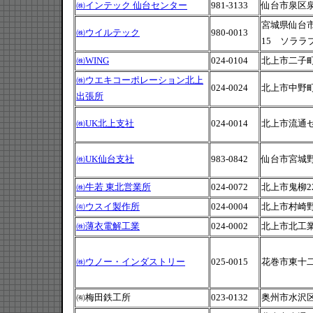
㈱インテック 仙台センター
981-3133
仙台市泉区泉中
宮城県仙台市
㈱ウイルテック
980-0013
15 ソララ
㈱WING
024-0104
北上市二子町
㈱ウエキコーポレーション北上
024-0024
北上市中野町3
出張所
㈱UK北上支社
024-0014
北上市流通セ
㈱UK仙台支社
983-0842
仙台市宮城野区
㈱牛若 東北営業所
024-0072
北上市鬼柳2
㈲ウスイ製作所
024-0004
北上市村崎野15
㈱薄衣電解工業
024-0002
北上市北工業
㈱ウノー・インダストリー
025-0015
花巻市東十二丁
㈲梅田鉄工所
023-0132
奥州市水沢区