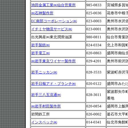
池田金属工業㈱仙台営業所
985-0833
宮城県多賀城市
㈱石神製作所
025-0036
花巻市中根子
EC南部コーポレーション㈱
023-0003
奥州市水沢
イチミヤ物流サービス㈱
023-0001
奥州市水沢区
出光興産㈱東北潤滑油課
980-0811
仙台市青葉
岩手製鉄㈱
024-0334
北上市和賀町藤
岩手電工㈱
020-0863
盛岡市南仙北1
㈱岩手東京ワイヤー製作所
029-4201
奥州市前沢区
岩手ニッカン㈱
028-3533
紫波町赤沢字木
岩手日報アド・ブランチ㈱
020-0122
盛岡市みたけ1
紫波郡矢巾町
岩手三八五流通㈱
028-3611
番地
㈱岩手村田製作所
020-0854
盛岡市上飯岡1
岩間鉄工所
026-0002
釜石市大平町4
インスペック㈱
014-0341
仙北市角館町