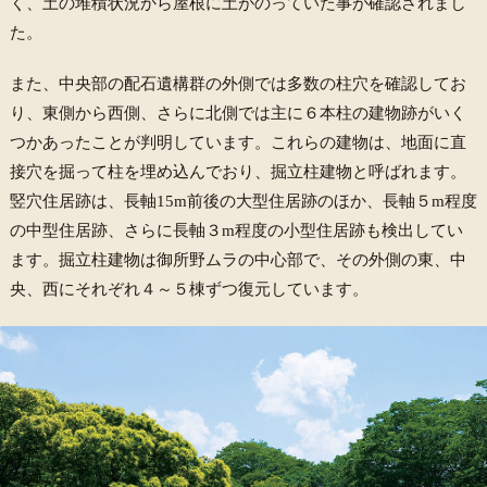
く、土の堆積状況から屋根に土がのっていた事が確認されまし
た。
また、中央部の配石遺構群の外側では多数の柱穴を確認してお
り、東側から西側、さらに北側では主に６本柱の建物跡がいく
つかあったことが判明しています。これらの建物は、地面に直
接穴を掘って柱を埋め込んでおり、掘立柱建物と呼ばれます。
竪穴住居跡は、長軸15m前後の大型住居跡のほか、長軸５m程度
の中型住居跡、さらに長軸３m程度の小型住居跡も検出してい
ます。掘立柱建物は御所野ムラの中心部で、その外側の東、中
央、西にそれぞれ４～５棟ずつ復元しています。