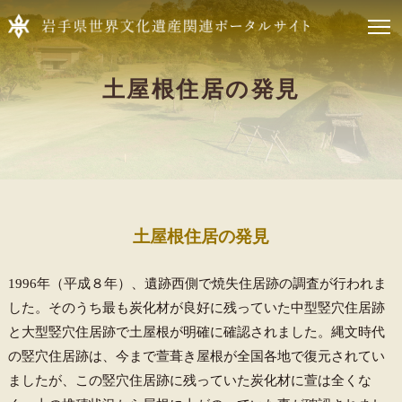
土屋根住居の発見
土屋根住居の発見
1996年（平成８年）、遺跡西側で焼失住居跡の調査が行われま
した。そのうち最も炭化材が良好に残っていた中型竪穴住居跡
と大型竪穴住居跡で土屋根が明確に確認されました。縄文時代
の竪穴住居跡は、今まで萱葺き屋根が全国各地で復元されてい
ましたが、この竪穴住居跡に残っていた炭化材に萱は全くな