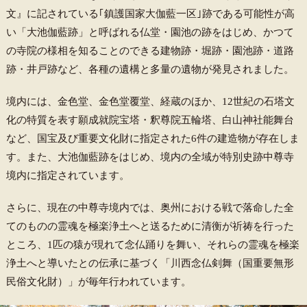
文』に記されている｢鎮護国家大伽藍一区｣跡である可能性が高
い「大池伽藍跡」と呼ばれる仏堂・園池の跡をはじめ、かつて
の寺院の様相を知ることのできる建物跡・堀跡・園池跡・道路
跡・井戸跡など、各種の遺構と多量の遺物が発見されました。
境内には、金色堂、金色堂覆堂、経蔵のほか、12世紀の石塔文
化の特質を表す願成就院宝塔・釈尊院五輪塔、白山神社能舞台
など、国宝及び重要文化財に指定された6件の建造物が存在しま
す。また、大池伽藍跡をはじめ、境内の全域が特別史跡中尊寺
境内に指定されています。
さらに、現在の中尊寺境内では、奥州における戦で落命した全
てのものの霊魂を極楽浄土へと送るために清衡が祈祷を行った
ところ、1匹の猿が現れて念仏踊りを舞い、それらの霊魂を極楽
浄土へと導いたとの伝承に基づく「川西念仏剣舞（国重要無形
民俗文化財）」が毎年行われています。