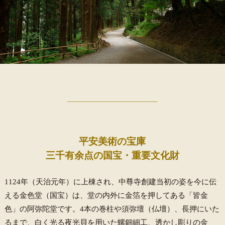
平安美術の宝庫
三千有余点の国宝・重要文化財
1124年（天治元年）に上棟され、中尊寺創建当初の姿を今に伝
える金色堂（国宝）は、堂の内外に金箔を押してある「皆金
色」の阿弥陀堂です。4本の巻柱や須弥壇（仏壇）、長押にいた
るまで、白く光る夜光貝を用いた螺鈿細工、透かし彫りの金