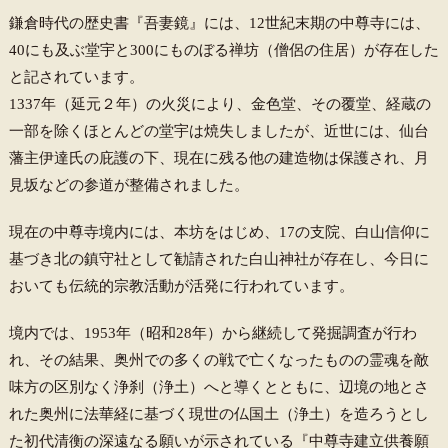
鎌倉時代の歴史書『吾妻鏡』には、12世紀末期の中尊寺には、
40にも及ぶ堂宇と300にものぼる禅坊（僧侶の住居）が存在した
と記されています。
1337年（延元２年）の火災により、金色堂、その覆堂、経蔵の
一部を除くほとんどの堂宇は焼失しましたが、近世には、仙台
藩主伊達氏の庇護の下、現在に残る他の建造物は保護され、月
見坂などの参道が整備されました。
現在の中尊寺境内には、本坊をはじめ、17の支院、白山信仰に
基づき北の鎮守社として勧請された白山神社が存在し、今日に
おいても伝統的宗教活動が活発に行われています。
境内では、1953年（昭和28年）から継続して発掘調査が行わ
れ、その結果、奥州での多くの戦で亡くなったものの霊魂を敵
味方の区別なく浄刹（浄土）へと導くとともに、辺境の地とさ
れた奥州に法華経に基づく現世の仏国土（浄土）を造ろうとし
た初代清衡の深遠なる願いが示されている『中尊寺建立供養願